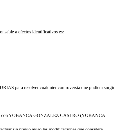
onsable a efectos identificativos es:
URIAS para resolver cualquier controversia que pudiera surgir
ción comercial con YOBANCA GONZALEZ CASTRO (YOBANCA
fectuar sin previo aviso las modificaciones que considere