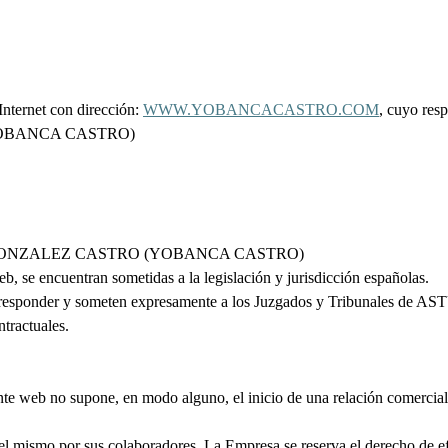
 Internet con dirección:
WWW.YOBANCACASTRO.COM
, cuyo resp
YOBANCA CASTRO)
BANCA GONZALEZ CASTRO (YOBANCA CASTRO)
eb, se encuentran sometidas a la legislación y jurisdicción españolas.
orresponder y someten expresamente a los Juzgados y Tribunales de AST
ntractuales.
a presente web no supone, en modo alguno, el inicio de una rela
en el mismo por sus colaboradores. La Empresa se reserva el derecho de e